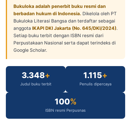
Bukuloka adalah penerbit buku resmi dan
berbadan hukum di Indonesia.
Dikelola oleh PT
Bukuloka Literasi Bangsa dan terdaftar sebagai
anggota
IKAPI DKI Jakarta (No. 645/DKI/2024)
.
Setiap buku terbit dengan ISBN resmi dari
Perpustakaan Nasional serta dapat terindeks di
Google Scholar.
3.348
+
1.115
+
Judul buku terbit
Penulis dipercaya
100
%
ISBN resmi Perpusnas