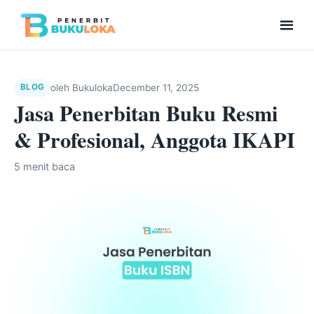
Men
Beranda
oleh
Bukuloka
December 11, 2025
BLOG
Jasa Penerbitan Buku Resmi
Kolaborasi Menulis
& Profesional, Anggota IKAPI
Bukuloka Digital
5 menit baca
Repository