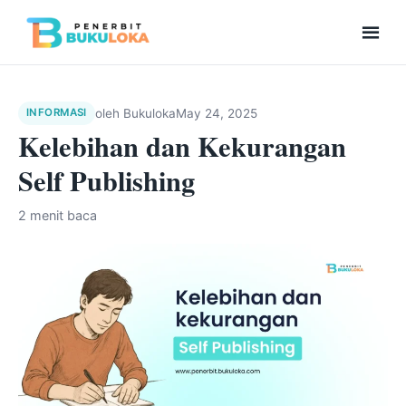
Men
Beranda
oleh
Bukuloka
May 24, 2025
INFORMASI
Kelebihan dan Kekurangan
Kolaborasi Menulis
Self Publishing
Bukuloka Digital
2 menit baca
Repository