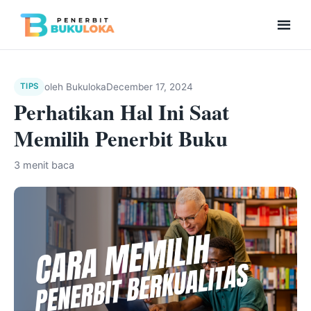
Men
Beranda
oleh
Bukuloka
December 17, 2024
TIPS
Perhatikan Hal Ini Saat
Kolaborasi Menulis
Memilih Penerbit Buku
Bukuloka Digital
3 menit baca
Repository