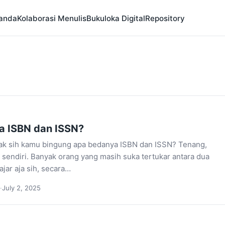
anda
Kolaborasi Menulis
Bukuloka Digital
Repository
a ISBN dan ISSN?
ak sih kamu bingung apa bedanya ISBN dan ISSN? Tenang,
sendiri. Banyak orang yang masih suka tertukar antara dua
Wajar aja sih, secara…
·
July 2, 2025