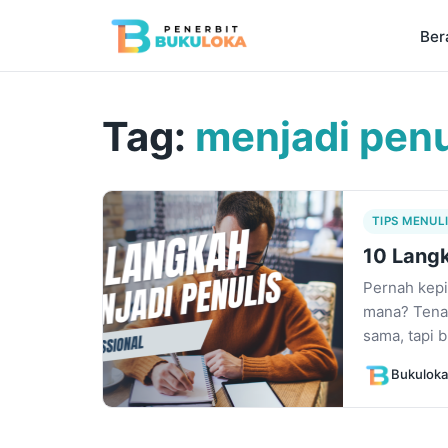
Ber
Tag:
menjadi penu
TIPS MENUL
10 Langk
Pernah kepik
mana? Tenan
sama, tapi 
Bukuloka