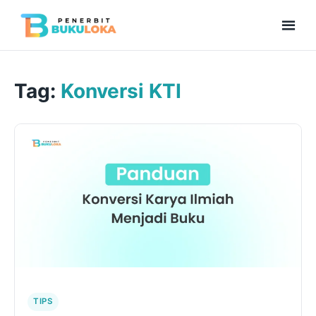
Men
Beranda
Tag:
Konversi KTI
Kolaborasi Menulis
Bukuloka Digital
Repository
TIPS