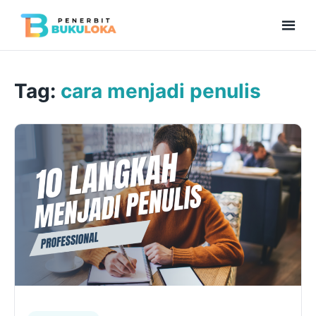
Men
Beranda
Tag:
cara menjadi penulis
Kolaborasi Menulis
Bukuloka Digital
Repository